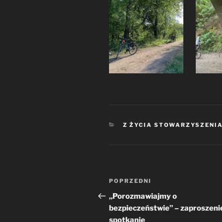
KATEGORIE
Z ŻYCIA STOWARZYSZENI
Nawigacja
Poprzedni
POPRZEDNI
wpisu
wpis
„Porozmawiajmy o
bezpieczeństwie” – zaproszeni
spotkanie