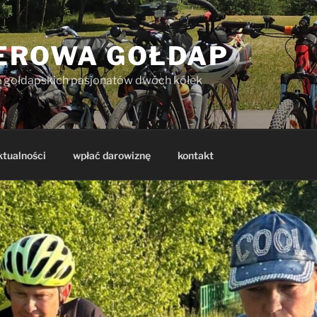
EROWA GOŁDAP
e gołdapskich pasjonatów dwóch kółek
ktualności
wpłać darowiznę
kontakt