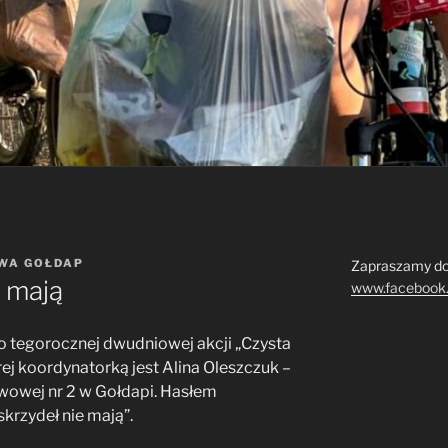
WA GOŁDAP
Zapraszamy do
e mają
www.facebook
 tegorocznej dwudniowej akcji „Czysta
ej koordynatorką jest Alina Oleszczuk –
wowej nr 2 w Gołdapi. Hasłem
skrzydeł nie mają”.