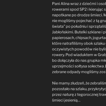
Pani Alina wraz z dziećmi i os
rowerami spod SP2 i kierując si
napotkane po drodze śmieci. 
nie mogliśmy pojechać z tą gru
świata” po południu i sprzątal
Jabłońskimi. Butelki szklane i
papierosach, chipsach, jogurta
które natrafiliśmy obok szlaku
oczywistych powodów nie byli
rowery. Pod wiaduktem w Grab
bo dołączyła do nas grupka mł
uprzejmości sołtysa sołectwa 
zebrane odpady mogliśmy zost
Nie mamy złudzeń, że zebraliś
pozostało na szlaku, przykry
przez naturę z tegorocznej traw
śmieci jesienią…