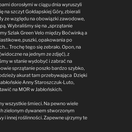
obami dorosłymi w ciągu dnia wyruszyli
ę na szczyt Gołdapskiej Góry, zbierali
My ze względu na obowiązki zawodowe,
pą. Wybraliśmy się na „sprzątanie
iśmy Szlak Green Velo między Boćwinką a
 plastikowe, puszki, opakowania po
ch… Trochę tego się zebrało. Opon, na
 (widoczne na jednym ze zdjęć), z
śmy w stanie wydobyć i zabrać na
owie sprzątanie poszło bardzo szybko,
odzieży akurat tam przebywająca Dzięki
Jabłońskie Anny Staroszczuk-Luto,
awić na MOR w Jabłońskich.
my wszystkie śmieci. Na pewno wiele
tych zielonym dywanem stworzonym
y i innej roślinności. Zapewne ujrzymy te