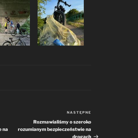
A
NASTĘPNE
Następny
wpis
Rozmawialiśmy o szeroko
e na
rozumianym bezpieczeństwie na
drogach